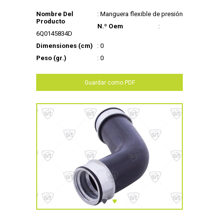
Nombre Del
: Manguera flexible de presión
Producto
N.º Oem
:
6Q0145834D
Dimensiones (cm)
: 0
Peso (gr.)
: 0
Guardar como PDF