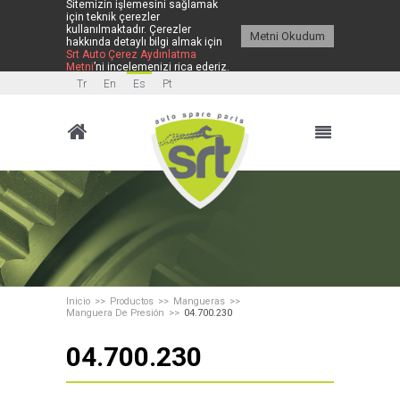
Sitemizin işlemesini sağlamak
için teknik çerezler
kullanılmaktadır. Çerezler
Metni Okudum
hakkında detaylı bilgi almak için
Srt Auto Çerez Aydınlatma
Metni
’ni incelemenizi rica ederiz.
Tr
En
Es
Pt
Inicio
Productos
Mangueras
Manguera De Presión
04.700.230
04.700.230